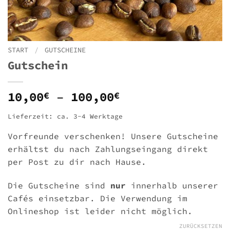
START
/
GUTSCHEINE
Gutschein
Preisspanne:
10,00
–
100,00
€
€
10,00€
Lieferzeit: ca. 3-4 Werktage
bis
100,00€
Vorfreunde verschenken! Unsere Gutscheine
erhältst du nach Zahlungseingang direkt
per Post zu dir nach Hause.
Die Gutscheine sind
nur
innerhalb unserer
Cafés einsetzbar. Die Verwendung im
Onlineshop ist leider nicht möglich.
ZURÜCKSETZEN