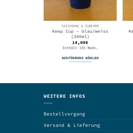
GESCHENKE & ZUBEHÖR
Keep Cup – blau/weiss
K
(340ml)
14,00
€
Enthält 19% MwSt.
AUSFÜHRUNG WÄHLEN
Dieses
Produkt
weist
mehrere
Varianten
WEITERE INFOS
auf.
Die
Optionen
Bestellvorgang
können
Versand & Lieferung
auf